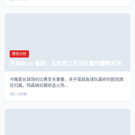
赛前分析
阿森纳 vs 曼联：北伦敦之王与红魔的巅峰对决
今晚酋长球场的比赛至关重要，关乎英超各球队最终的欧冠席
位归属。阿森纳近期状态火热...
5 小时前