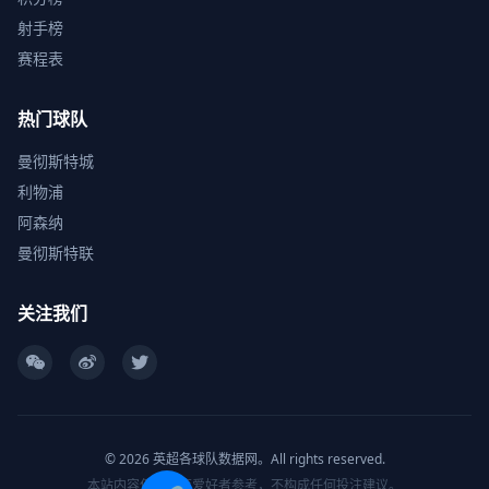
射手榜
赛程表
热门球队
曼彻斯特城
利物浦
阿森纳
曼彻斯特联
关注我们
© 2026 英超各球队数据网。All rights reserved.
本站内容仅供体育爱好者参考，不构成任何投注建议。