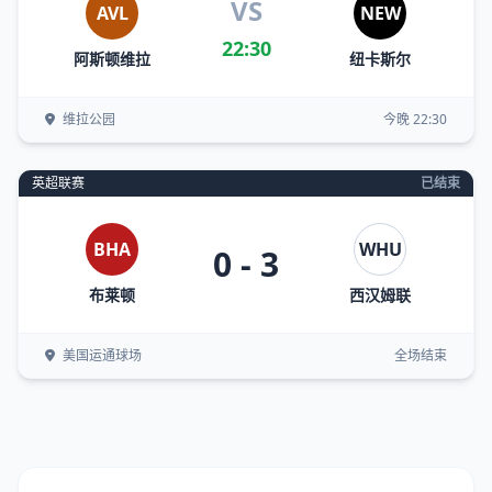
VS
AVL
NEW
22:30
阿斯顿维拉
纽卡斯尔
维拉公园
今晚 22:30
英超联赛
已结束
BHA
WHU
0 - 3
布莱顿
西汉姆联
美国运通球场
全场结束