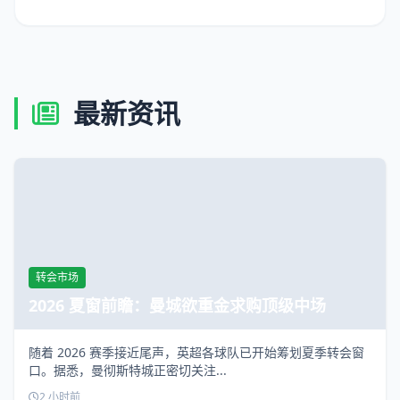
最新资讯
转会市场
2026 夏窗前瞻：曼城欲重金求购顶级中场
随着 2026 赛季接近尾声，英超各球队已开始筹划夏季转会窗
口。据悉，曼彻斯特城正密切关注...
2 小时前