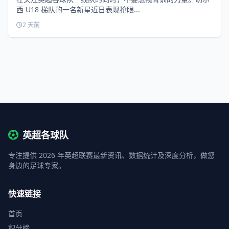
西 U18 梯队的一名新星近日表现抢眼...
2 天前
英超各球队
专注提供 2026 年英超联赛最新资讯、数据统计及深度分析，做您
身边的足球专家。
快速链接
首页
积分榜