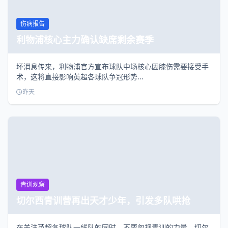
伤病报告
利物浦核心主力确认缺席剩余赛季
坏消息传来，利物浦官方宣布球队中场核心因膝伤需要接受手
术，这将直接影响英超各球队争冠形势...
昨天
青训观察
切尔西青训营再出天才少年，引发多队哄抢
在关注英超各球队一线队的同时，不要忽视青训的力量。切尔