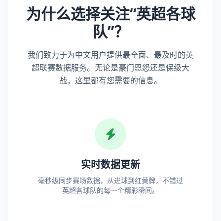
为什么选择关注“英超各球
队”？
我们致力于为中文用户提供最全面、最及时的英
超联赛数据服务。无论是豪门恩怨还是保级大
战，这里都有您需要的信息。
实时数据更新
毫秒级同步赛场数据，从进球到红黄牌，不错过
英超各球队的每一个精彩瞬间。