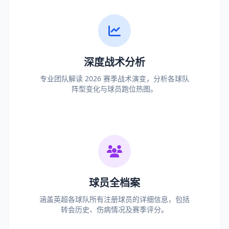
深度战术分析
专业团队解读 2026 赛季战术演变，分析各球队
阵型变化与球员跑位热图。
球员全档案
涵盖英超各球队所有注册球员的详细信息，包括
转会历史、伤病情况及赛季评分。